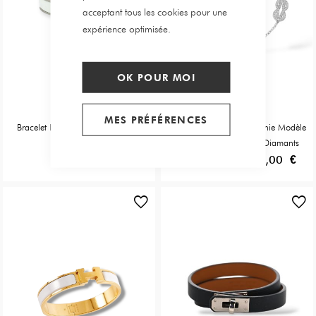
acceptant tous les cookies pour une
expérience optimisée.
OK POUR MOI
Hermès
Fred
MES PRÉFÉRENCES
Bracelet Hermes Clic H En Email
Bracelet Fred Chance Infinie Modèle
Blanc Argentée
Moyen En Or Blanc Et Diamants
480,00 €
2 790,00 €
2 890,00 €