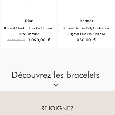
Dior
Hermès
Bracelet Christian Dior En Or Blanc
Bracelet Hermes Kelly Double Tour
Avec Diamant
Alligator Lisse Noir Taille M
1 090,00 €
950,00 €
1 690,00 €
Découvrez les bracelets
de luxe en seconde
main
REJOIGNEZ
Des créations iconiques