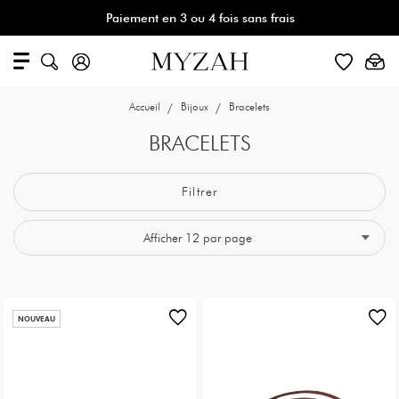
Paiement en 3 ou 4 fois sans frais
Accueil
Bijoux
Bracelets
BRACELETS
Filtrer
NOUVEAU