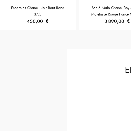
Escarpins Chanel Noir Bout Rond
Sac à Main Chanel Boy 
37.5
Matelassé Rouge Foncé
450,00 €
3 890,00 €
E
 jewels,
r is very
gh quality