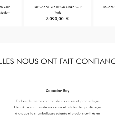
en Cuir
Sac Chanel Wallet On Chain Cuir
Boucles
 Medium
Nude
3 090,00 €
LLES NOUS ONT FAIT CONFIAN
Capucine Roy
J’adore deuxième commande sur ce site et jamais déçue
Deuxième commande sur ce site et articles de qualité reçus
à chaque fois! Emballages soignés et produits certifiés en