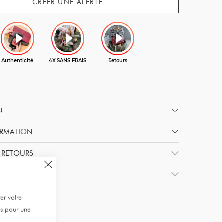
CRÉER UNE ALERTE
N
ORMATION
& RETOURS
R MYZAH
er votre
es pour une