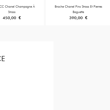
 CC Chanel Champagne À
Broche Chanel Pins Strass Et Pierres
Strass
Baguette
450,00 €
390,00 €
CE
Item is