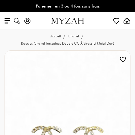
Paiement en 3 ou 4 fois sans frais
Accueil
Chanel
Boucles Chanel Torsadées Double CC À Strass Et Métal Doré