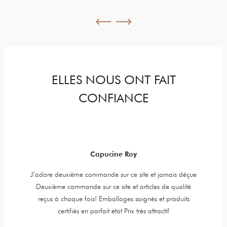
ELLES NOUS ONT FAIT
CONFIANCE
Capucine Roy
y jewels,
J’adore deuxième commande sur ce site et jamais déçue
Item is 
er is very
Deuxième commande sur ce site et articles de qualité
t. High
reçus à chaque fois! Emballages soignés et produits
certifiés en parfait état Prix très attractif