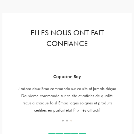
ELLES NOUS ONT FAIT
CONFIANCE
Capucine Roy
y jewels,
J’adore deuxième commande sur ce site et jamais déçue
Item is 
er is very
Deuxième commande sur ce site et articles de qualité
t. High
reçus à chaque fois! Emballages soignés et produits
certifiés en parfait état Prix très attractif