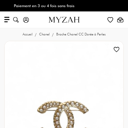
Paiement en 3 ou 4 fois sans frais
Accueil
Chanel
Broche Chanel CC Dorée à Perles