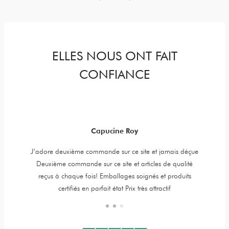
ELLES NOUS ONT FAIT
CONFIANCE
Capucine Roy
y jewels,
J’adore deuxième commande sur ce site et jamais déçue
Item is 
er is very
Deuxième commande sur ce site et articles de qualité
t. High
reçus à chaque fois! Emballages soignés et produits
certifiés en parfait état Prix très attractif