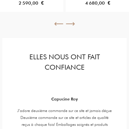
2 590,00 €
4 680,00 €
ELLES NOUS ONT FAIT
CONFIANCE
Capucine Roy
y jewels,
J’adore deuxième commande sur ce site et jamais déçue
Item is 
er is very
Deuxième commande sur ce site et articles de qualité
t. High
reçus à chaque fois! Emballages soignés et produits