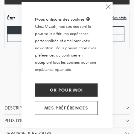
Guide des états
État
Nous utilisons des cookies
🍪
Chez Myzah, nos cookies sont là
Bon état
Très bon état
pour vous offrir une expérience
Excellent état
Jamais porté
personnalisée et améliorer votre
navigation. Vous pouvez choisir vos
préférences ou continuer en
acceptant tous les cookies pour une
expérience optimisée.
OK POUR MOI
DESCRIPTION
MES PRÉFÉRENCES
PLUS D'INFORMATION
LIVRAISON & RETOURS