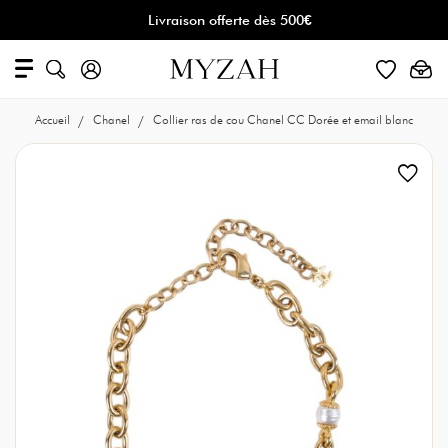
Livraison offerte dès 500€
Accueil
Chanel
Collier ras de cou Chanel CC Dorée et email blanc