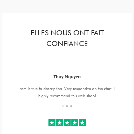
ELLES NOUS ONT FAIT
CONFIANCE
Thuy Nguyen
ais déçue
Item is true to description. Very responsive on the chat. I
Myzah is
qualité
highly recommend this web shop!
accessori
roduits
kind a