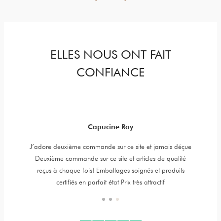
ELLES NOUS ONT FAIT
CONFIANCE
Capucine Roy
y jewels,
J’adore deuxième commande sur ce site et jamais déçue
Item is 
er is very
Deuxième commande sur ce site et articles de qualité
t. High
reçus à chaque fois! Emballages soignés et produits
certifiés en parfait état Prix très attractif