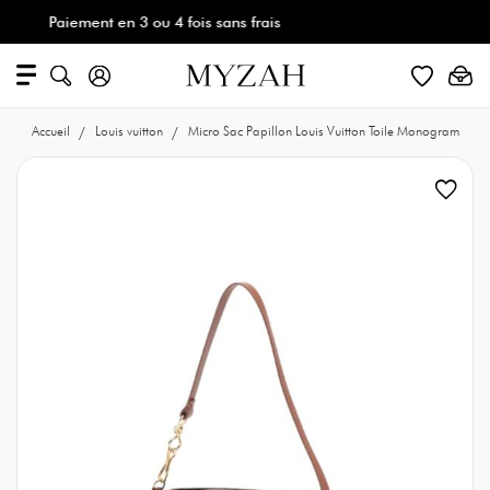
Paiement en 3 ou 4 fois sans frais
Accueil
Louis vuitton
Micro Sac Papillon Louis Vuitton Toile Monogram