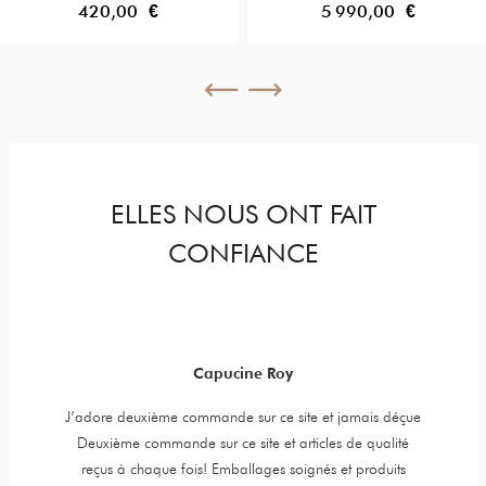
420,00 €
5 990,00 €
ELLES NOUS ONT FAIT
CONFIANCE
Capucine Roy
y jewels,
J’adore deuxième commande sur ce site et jamais déçue
Item is 
er is very
Deuxième commande sur ce site et articles de qualité
t. High
reçus à chaque fois! Emballages soignés et produits