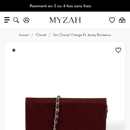
Paiement en 3 ou 4 fois sans frais
Accueil
Chanel
Sac Chanel Vintage En Jersey Bordeaux