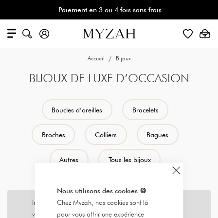
Paiement en 3 ou 4 fois sans frais
Accueil
Bijoux
BIJOUX DE LUXE D’OCCASION
Boucles d’oreilles
Bracelets
Broches
Colliers
Bagues
Autres
Tous les bijoux
Nous utilisons des cookies
🍪
Chez Myzah, nos cookies sont là
Impossible de trouver des produits correspondants à
pour vous offrir une expérience
votre sélection.