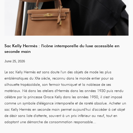
Sac Kelly Hermès : l'icône intemporelle du luxe accessible en
seconde main
June 25, 2026
Le sac Kelly Hermès est sans doute l'un des objets de mode les plus
emblématiques du XXe siècle, reconnu dans le monde entier pour sa
silhouette trapézoïdale, son fermoir tourniquet et la noblesse de ses
matériaux. Né dans les ateliers d'Hermès dans les années 1930 puis rendu
célèbre par la princesse Grace Kelly dans les années 1950, il s'est imposé
comme un symbole d'élégance intemporelle et de rareté absolue. Acheter un
sac Kelly Hermès en seconde main permet aujourd'hui d'accéder à cet objet
de désir sans liste d'attente, souvent à un prix inférieur au neuf, tout en
adoptant une démarche de consommation responsable...