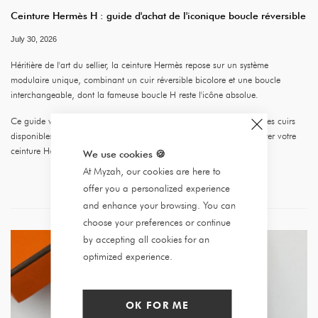
Ceinture Hermès H : guide d'achat de l'iconique boucle réversible
July 30, 2026
Héritière de l'art du sellier, la ceinture Hermès repose sur un système
modulaire unique, combinant un cuir réversible bicolore et une boucle
interchangeable, dont la fameuse boucle H reste l'icône absolue.
Ce guide vous présente les modèles emblématiques de la maison, les cuirs
disponibles, les critères d'authentification et nos conseils pour acheter votre
ceinture Hermès en seconde main authentifiée.
We use cookies
🍪
At Myzah, our cookies are here to
offer you a personalized experience
and enhance your browsing. You can
choose your preferences or continue
by accepting all cookies for an
optimized experience.
OK FOR ME