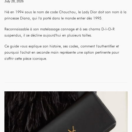
July 28, 2026
Né en 1994 sous le nom de code Chouchou, le Lady Dior doit son nom à la
princesse Diana, qui l'a porté dans le monde entier dès 1995.
Reconnaissable à son matelassage cannage et à ses charms D-I-O-R
suspendus, il se décline aujourd'hui en plusieurs tailles.
Ce guide vous explique son histoire, ses codes, comment l'authentifier et
pourquoi l'achat en seconde main représente une option pertinente pour
s'offrir cette pièce iconique.