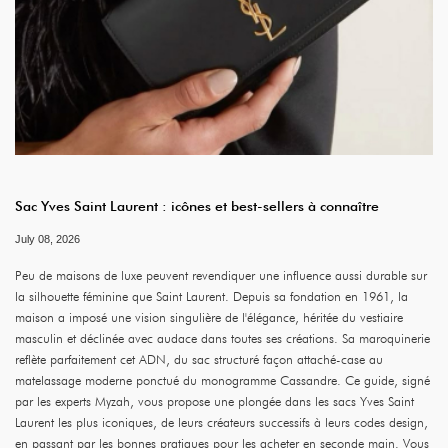
Sac Yves Saint Laurent : icônes et best-sellers à connaître
July 08, 2026
Peu de maisons de luxe peuvent revendiquer une influence aussi durable sur
la silhouette féminine que Saint Laurent. Depuis sa fondation en 1961, la
maison a imposé une vision singulière de l'élégance, héritée du vestiaire
masculin et déclinée avec audace dans toutes ses créations. Sa maroquinerie
reflète parfaitement cet ADN, du sac structuré façon attaché-case au
matelassage moderne ponctué du monogramme Cassandre. Ce guide, signé
par les experts Myzah, vous propose une plongée dans les sacs Yves Saint
Laurent les plus iconiques, de leurs créateurs successifs à leurs codes design,
en passant par les bonnes pratiques pour les acheter en seconde main. Vous